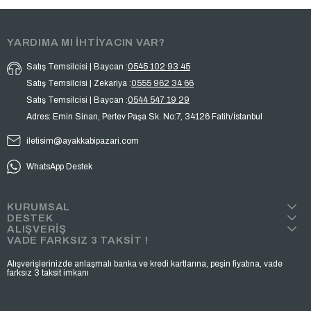
YARDIMA MI İHTİYACIN VAR?
Satış Temsilcisi | Baycan :
0545 102 93 45
Satış Temsilcisi | Zekariya :
0555 962 34 66
Satış Temsilcisi | Baycan :
0544 547 19 29
Adres: Emin Sinan, Pertev Paşa Sk. No:7, 34126 Fatih/İstanbul
iletisim@ayakkabipazari.com
WhatsApp Destek
KURUMSAL
DESTEK
ALIŞVERİŞ
VADE FARKSIZ 3 TAKSİT !
Alışverişlerinizde anlaşmalı banka ve kredi kartlarına, peşin fiyatına, vade
farksız 3 taksit imkanı