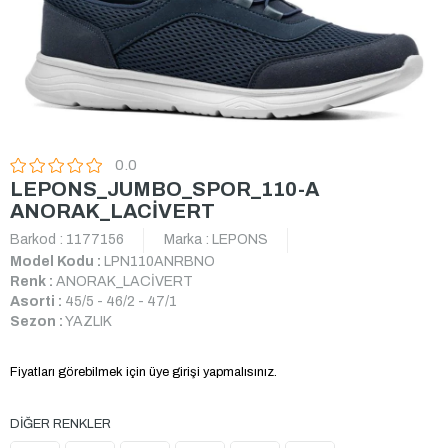
0.0
LEPONS_JUMBO_SPOR_110-A
ANORAK_LACİVERT
Barkod
:
1177156
Marka
:
LEPONS
Model Kodu :
LPN110ANRBNO
Renk :
ANORAK_LACİVERT
Asorti :
45/5 - 46/2 - 47/1
Sezon :
YAZLIK
Fiyatları görebilmek için üye girişi yapmalısınız.