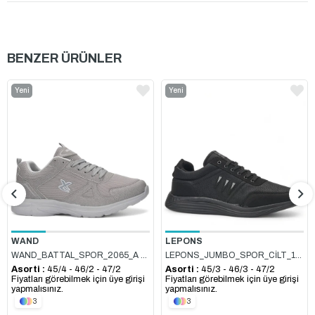
BENZER ÜRÜNLER
Yeni
Yeni
Ürün
Ürün
WAND
LEPONS
WAND_BATTAL_SPOR_2065_A BUZ
LEPONS_JUMBO_SPOR_CİLT_167 SİYAH_NUBUK_45-47
Asorti :
45/4 - 46/2 - 47/2
Asorti :
45/3 - 46/3 - 47/2
Fiyatları görebilmek için üye girişi
Fiyatları görebilmek için üye girişi
yapmalısınız.
yapmalısınız.
3
3