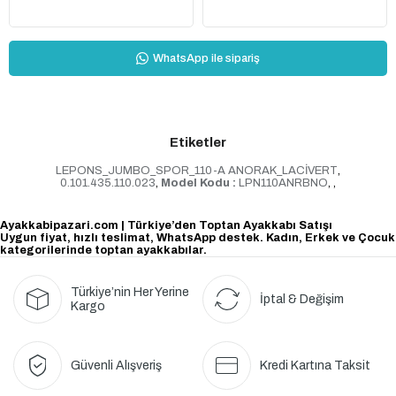
WhatsApp ile sipariş
Etiketler
LEPONS_JUMBO_SPOR_110-A ANORAK_LACİVERT
,
0.101.435.110.023
,
Model Kodu :
LPN110ANRBNO
,
,
Ayakkabipazari.com | Türkiye’den Toptan Ayakkabı Satışı
Uygun fiyat, hızlı teslimat, WhatsApp destek. Kadın, Erkek ve Çocuk
kategorilerinde toptan ayakkabılar.
Türkiye’nin Her Yerine
İptal & Değişim
Kargo
Güvenli Alışveriş
Kredi Kartına Taksit