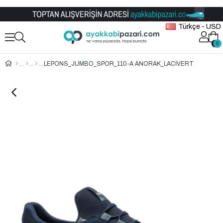
Toptan Ayakkabı Satış Mağazası
Türkçe - USD
0
0
LEPONS_JUMBO_SPOR_110-A ANORAK_LACİVERT