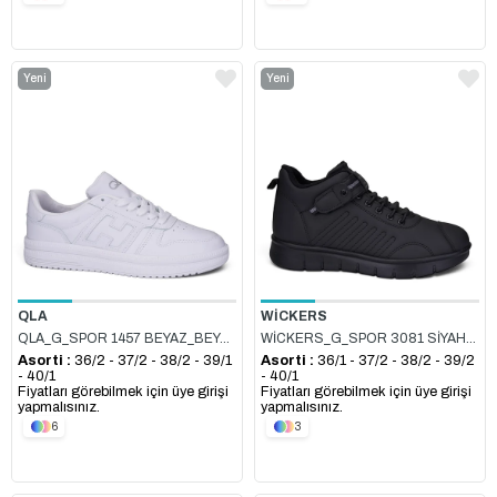
Yeni
Yeni
Ürün
Ürün
QLA
WİCKERS
QLA_G_SPOR 1457 BEYAZ_BEYAZ
WİCKERS_G_SPOR 3081 SİYAH_FÜME_CİLT
Asorti :
36/2 - 37/2 - 38/2 - 39/1
Asorti :
36/1 - 37/2 - 38/2 - 39/2
- 40/1
- 40/1
Fiyatları görebilmek için üye girişi
Fiyatları görebilmek için üye girişi
yapmalısınız.
yapmalısınız.
6
3