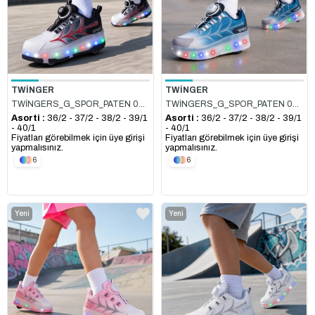
TWİNGER
TWİNGER
TWİNGERS_G_SPOR_PATEN 003 SİYAH_KIRMIZI
TWİNGERS_G_SPOR_PATEN 003 BEYAZ_MAVİ
Asorti :
36/2 - 37/2 - 38/2 - 39/1
Asorti :
36/2 - 37/2 - 38/2 - 39/1
- 40/1
- 40/1
Fiyatları görebilmek için üye girişi
Fiyatları görebilmek için üye girişi
yapmalısınız.
yapmalısınız.
6
6
Yeni
Yeni
Ürün
Ürün