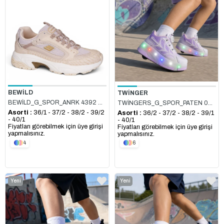
BEWİLD
TWİNGER
BEWİLD_G_SPOR_ANRK 4392 BEJ
TWİNGERS_G_SPOR_PATEN 003 LİLA
Asorti :
36/1 - 37/2 - 38/2 - 39/2
Asorti :
36/2 - 37/2 - 38/2 - 39/1
- 40/1
- 40/1
Fiyatları görebilmek için üye girişi
Fiyatları görebilmek için üye girişi
yapmalısınız.
yapmalısınız.
4
6
Yeni
Yeni
Ürün
Ürün