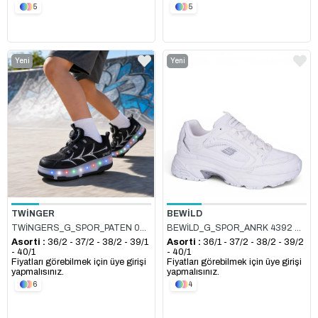
5
5
Yeni
Yeni
Ürün
Ürün
BEWİLD
TWİNGER
BEWİLD_G_SPOR_ANRK 4392 BEYAZ
TWİNGERS_G_SPOR_PATEN 003 SİYAH
Asorti :
36/1 - 37/2 - 38/2 - 39/2
Asorti :
36/2 - 37/2 - 38/2 - 39/1
- 40/1
- 40/1
Fiyatları görebilmek için üye girişi
Fiyatları görebilmek için üye girişi
yapmalısınız.
yapmalısınız.
6
4