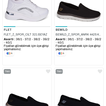
FLET
BEWİLD
FLET_Z_SPOR_CİLT 321 BEYAZ
BEWİLD_Z_SPOR_ANRK 4425 KAHVE
Asorti :
36/1 - 37/2 - 38/2 - 39/2
Asorti :
36/1 - 37/2 - 38/2 - 39/2
- 40/1
- 40/1
Fiyatları görebilmek için üye girişi
Fiyatları görebilmek için üye girişi
yapmalısınız.
yapmalısınız.
4
4
Yeni
Yeni
Ürün
Ürün