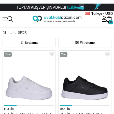
Toptan Ayakkabı Satış Mağazası
Türkçe - USD
0
0
SPOR
Sıralama
Filtreleme
Yeni
Yeni
Ürün
Ürün
HOTİN
HOTİN