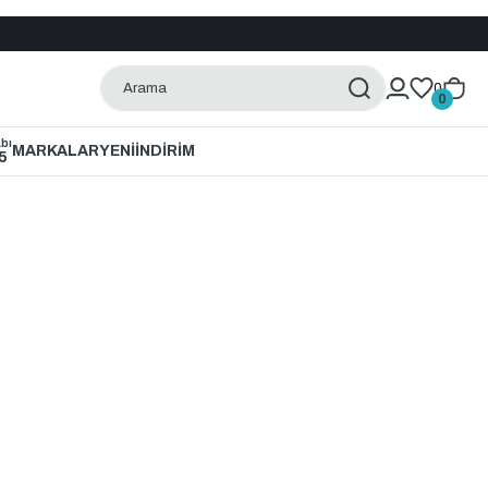
0
0
bı
MARKALAR
YENİ
İNDİRİM
5