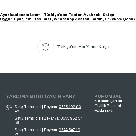
Ayakkabipazari.com | Türkiye’den Toptan Ayakkabı Satışı
Uygun fiyat, hızlı teslimat, WhatsApp destek. Kadın, Erkek ve Çocuk
Türkiye’nin Her Yerine Kargo
YARDIMA MI İHTİYACIN VAR?
KURUMSAL
Kullanım Şartları
Gizlilik Bildirimi
Satış Temsilcisi | Baycan :
0545 102 93
Hakkımızda
45
Satış Temsilcisi | Zekariya :
0555 962 34
66
Satış Temsilcisi | Baycan :
0544 547 19
29