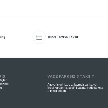
eriş
Kredi Kartına Taksit
RİŞ
VADE FARKSIZ 3 TAKSİT !
ajları
 Ödeme
Alışverişlerinizde anlaşmalı banka ve
kredi kartlarına, peşin fiyatına, vade farksız
ar
3 taksit imkanı