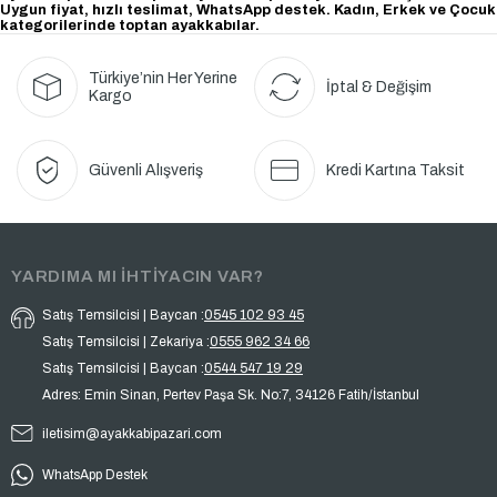
Uygun fiyat, hızlı teslimat, WhatsApp destek. Kadın, Erkek ve Çocuk
kategorilerinde toptan ayakkabılar.
Türkiye’nin Her Yerine
İptal & Değişim
Kargo
Güvenli Alışveriş
Kredi Kartına Taksit
YARDIMA MI İHTİYACIN VAR?
Satış Temsilcisi | Baycan :
0545 102 93 45
Satış Temsilcisi | Zekariya :
0555 962 34 66
Satış Temsilcisi | Baycan :
0544 547 19 29
Adres: Emin Sinan, Pertev Paşa Sk. No:7, 34126 Fatih/İstanbul
iletisim@ayakkabipazari.com
WhatsApp Destek