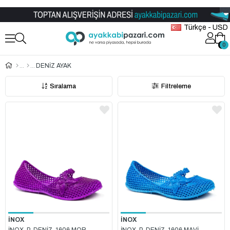
Toptan Ayakkabı Satış Mağazası
Türkçe - USD
0
0
DENİZ AYAK
Sıralama
Filtreleme
İNOX
İNOX