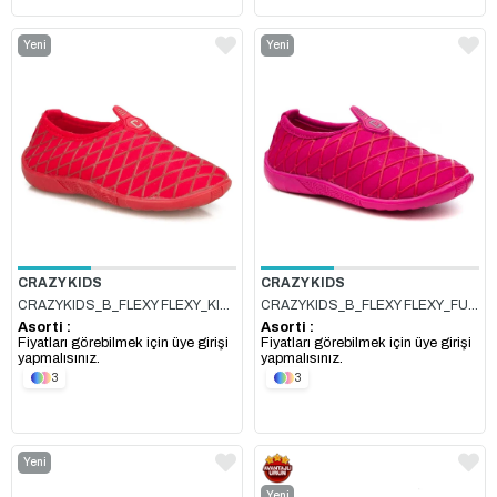
Yeni
Yeni
Ürün
Ürün
CRAZY KIDS
CRAZY KIDS
CRAZYKIDS_B_FLEXY FLEXY_KIRMIZI
CRAZYKIDS_B_FLEXY FLEXY_FUŞYA
Asorti :
Asorti :
Fiyatları görebilmek için üye girişi
Fiyatları görebilmek için üye girişi
yapmalısınız.
yapmalısınız.
3
3
Yeni
Ürün
Yeni