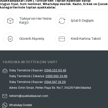
Ayakkabipazari.com | Türkiye’den Toptan Ayakkabı Satışı
Uygun fiyat, hızlı teslimat, WhatsApp destek. Kadın, Erkek ve Çocuk
kategorilerinde toptan ayakkabılar.
Türkiye’nin Her Yerine
İptal & Değişim
Kargo
Güvenli Alışveriş
Kredi Kartına Taksit
YARDIMA MI İHTİYACIN VAR?
Satış Temsilcisi | Baycan :
0545 102 93 45
Satış Temsilcisi | Zekariya :
0555 962 34 66
Satış Temsilcisi | Baycan :
0544 547 19 29
Adres: Emin Sinan, Pertev Paşa Sk. No:7, 34126 Fatih/İstanbul
iletisim@ayakkabipazari.com
WhatsApp Destek