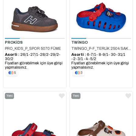
PROKİDS
TWİNGO
PRO_KIDS_P_SPOR 5070 FÜME
TWİNGO_P-F_TERLİK 2504 SAKS_KIRMIZI
Asorti :
26/1-27/1-28/2-29/2-
Asorti :
6-7/1- 8-9/1- 30-31/1
30/2
-2-3/1 -4-5/2
Fiyatları görebilmek için üye girişi
Fiyatları görebilmek için üye girişi
yapmalısınız.
yapmalısınız.
5
3
Yeni
Yeni
Ürün
Ürün