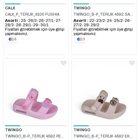
CALX
TWİNGO
CALX_P_TERLİK_6100 FUSHIA
TWİNGO_B-P_TERLİK 4592 SAKS
Asorti :
25-26/2-26-27/1-27-
Asorti :
22-23/2-24-25/2-26-
28/3-28-29/1-29-30/1
27/2-28-29/2
Fiyatları görebilmek için üye girişi
Fiyatları görebilmek için üye girişi
yapmalısınız.
yapmalısınız.
5
3
TWİNGO
TWİNGO
TWİNGO_B-P_TERLİK 4592 PEMBE
TWİNGO_B-P_TERLİK 4592 EKRU