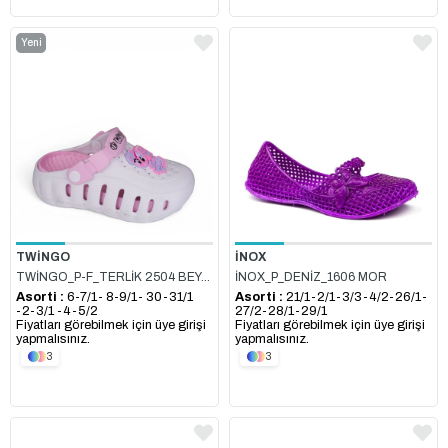
Yeni
Ürün
TWİNGO
İNOX
TWİNGO_P-F_TERLİK 2504 BEYAZ_PEMBE
İNOX_P_DENİZ_1606 MOR
Asorti :
6-7/1- 8-9/1- 30-31/1
Asorti :
21/1-2/1-3/3-4/2-26/1-
-2-3/1 -4-5/2
27/2-28/1-29/1
Fiyatları görebilmek için üye girişi
Fiyatları görebilmek için üye girişi
yapmalısınız.
yapmalısınız.
3
3