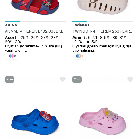
AKINAL
TWİNGO
AKINAL_P_TERLİK E482.0001 KIRMIZI_LACİ
TWİNGO_P-F_TERLİK 2504 EKRU_TABA
Asorti :
25/1-26/1-27/1-28/1-
Asorti :
6-7/1- 8-9/1- 30-31/1
29/1-30/1
-2-3/1 -4-5/2
Fiyatları görebilmek için üye girişi
Fiyatları görebilmek için üye girişi
yapmalısınız.
yapmalısınız.
5
3
Yeni
Yeni
Ürün
Ürün