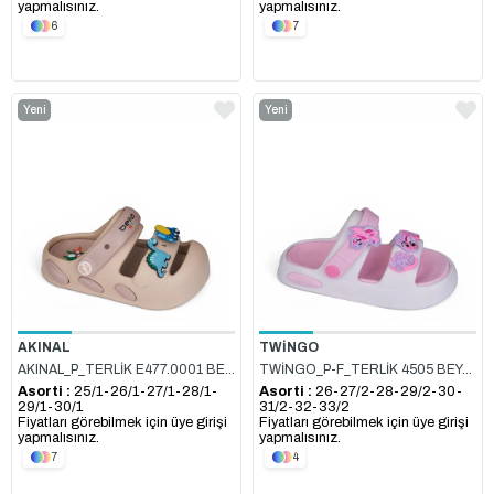
yapmalısınız.
yapmalısınız.
6
7
Yeni
Yeni
Ürün
Ürün
AKINAL
TWİNGO
AKINAL_P_TERLİK E477.0001 BEJ_CAMEL
TWİNGO_P-F_TERLİK 4505 BEYAZ_PEMBE
Asorti :
25/1-26/1-27/1-28/1-
Asorti :
26-27/2-28-29/2-30-
29/1-30/1
31/2-32-33/2
Fiyatları görebilmek için üye girişi
Fiyatları görebilmek için üye girişi
yapmalısınız.
yapmalısınız.
7
4