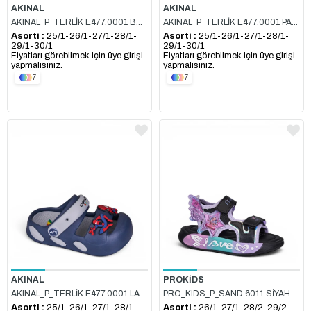
AKINAL
AKINAL
AKINAL_P_TERLİK E477.0001 BUZ_GRİ_PUDRA
AKINAL_P_TERLİK E477.0001 PASTEL_YEŞİL_LACİ
Asorti :
25/1-26/1-27/1-28/1-
Asorti :
25/1-26/1-27/1-28/1-
29/1-30/1
29/1-30/1
Fiyatları görebilmek için üye girişi
Fiyatları görebilmek için üye girişi
yapmalısınız.
yapmalısınız.
7
7
AKINAL
PROKİDS
AKINAL_P_TERLİK E477.0001 LACİ_BUZ_GRİ
PRO_KIDS_P_SAND 6011 SİYAH_LİLA
Asorti :
25/1-26/1-27/1-28/1-
Asorti :
26/1-27/1-28/2-29/2-