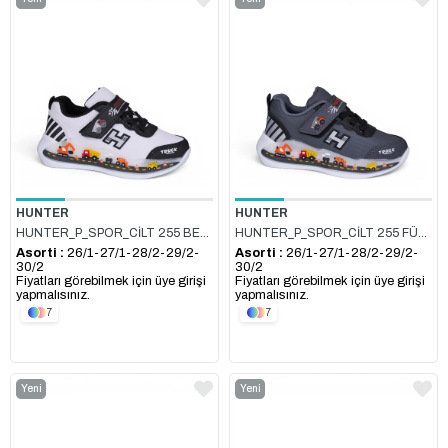
Ürün
Ürün
HUNTER
HUNTER
HUNTER_P_SPOR_CİLT 255 BEYAZ_SİYAH
HUNTER_P_SPOR_CİLT 255 FÜME_GÜMÜŞ
Asorti :
26/1-27/1-28/2-29/2-
Asorti :
26/1-27/1-28/2-29/2-
30/2
30/2
Fiyatları görebilmek için üye girişi
Fiyatları görebilmek için üye girişi
yapmalısınız.
yapmalısınız.
7
7
Yeni
Yeni
Ürün
Ürün