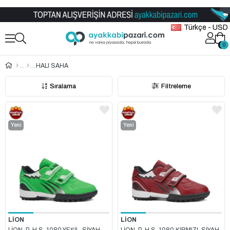
Toptan Ayakkabı Satış Mağazası
Türkçe - USD
0
0
HALI SAHA
Sıralama
Filtreleme
Yeni
Yeni
Ürün
Ürün
LİON
LİON