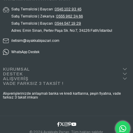
Satış Temsilcisi | Baycan :
0545 102 93 45
Satış Temsilcisi | Zekariya :
0555 962 34 66
Satış Temsilcisi | Baycan :
0544 547 19 29
Adres: Emin Sinan, Pertev Paşa Sk. No:7, 34126 Fatih/İstanbul
iletisim@ayakkabipazari.com
WhatsApp Destek
KURUMSAL
DESTEK
ALIŞVERİŞ
VADE FARKSIZ 3 TAKSİT !
Alışverişlerinizde anlaşmalı banka ve kredi kartlarına, peşin fiyatına, vade
farksız 3 taksit imkanı
© 2024 Ayakkabı Pazarı. Tüm hakları saklıdır.