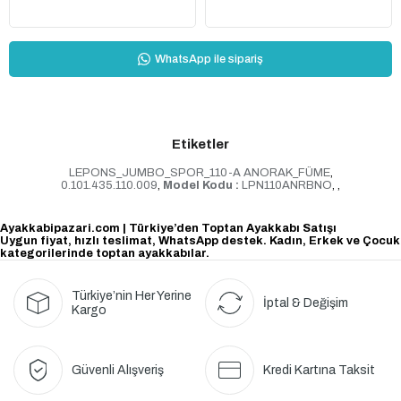
WhatsApp ile sipariş
Etiketler
LEPONS_JUMBO_SPOR_110-A ANORAK_FÜME
,
0.101.435.110.009
,
Model Kodu :
LPN110ANRBNO
,
,
Ayakkabipazari.com | Türkiye’den Toptan Ayakkabı Satışı
Uygun fiyat, hızlı teslimat, WhatsApp destek. Kadın, Erkek ve Çocuk
kategorilerinde toptan ayakkabılar.
Türkiye’nin Her Yerine
İptal & Değişim
Kargo
Güvenli Alışveriş
Kredi Kartına Taksit