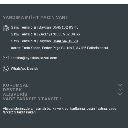
YARDIMA MI İHTİYACIN VAR?
Satış Temsilcisi | Baycan :
0545 102 93 45
Satış Temsilcisi | Zekariya :
0555 962 34 66
Satış Temsilcisi | Baycan :
0544 547 19 29
Adres: Emin Sinan, Pertev Paşa Sk. No:7, 34126 Fatih/İstanbul
iletisim@ayakkabipazari.com
WhatsApp Destek
KURUMSAL
DESTEK
ALIŞVERİŞ
VADE FARKSIZ 3 TAKSİT !
Alışverişlerinizde anlaşmalı banka ve kredi kartlarına, peşin fiyatına, vade
farksız 3 taksit imkanı