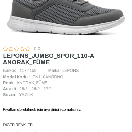
0.0
LEPONS_JUMBO_SPOR_110-A
ANORAK_FÜME
Barkod
:
1177158
Marka
:
LEPONS
Model Kodu :
LPN110ANRBNO
Renk :
ANORAK_FÜME
Asorti :
45/5 - 46/2 - 47/1
Sezon :
YAZLIK
Fiyatları görebilmek için üye girişi yapmalısınız.