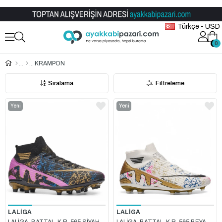
Toptan Ayakkabı Satış Mağazası
Türkçe - USD
0
0
KRAMPON
Sıralama
Filtreleme
Yeni
Yeni
Ürün
Ürün
LALİGA
LALİGA