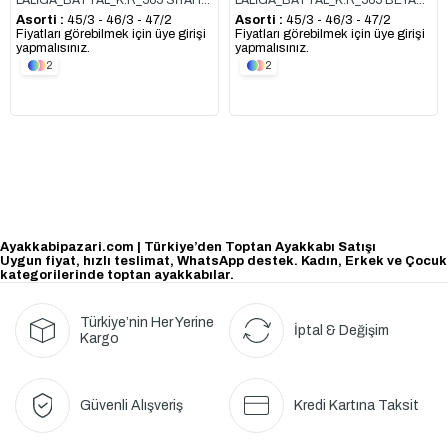
LALİGA_BATTAL_K.R_565 SİYAH_ALTIN_DESENLİ
LALİGA_BATTAL_K.R_565 BEYAZ_ALTIN_DESENLİ
Asorti :
45/3 - 46/3 - 47/2
Asorti :
45/3 - 46/3 - 47/2
Fiyatları görebilmek için üye girişi
Fiyatları görebilmek için üye girişi
yapmalısınız.
yapmalısınız.
2
2
Ayakkabipazari.com | Türkiye’den Toptan Ayakkabı Satışı
Uygun fiyat, hızlı teslimat, WhatsApp destek. Kadın, Erkek ve Çocuk
kategorilerinde toptan ayakkabılar.
Türkiye’nin Her Yerine
İptal & Değişim
Kargo
Güvenli Alışveriş
Kredi Kartına Taksit