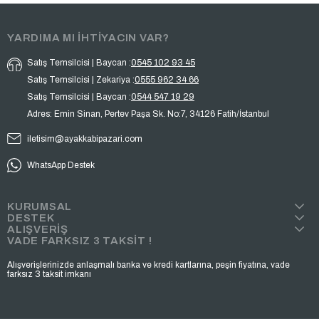
YARDIMA MI İHTİYACIN VAR?
Satış Temsilcisi | Baycan :
0545 102 93 45
Satış Temsilcisi | Zekariya :
0555 962 34 66
Satış Temsilcisi | Baycan :
0544 547 19 29
Adres: Emin Sinan, Pertev Paşa Sk. No:7, 34126 Fatih/İstanbul
iletisim@ayakkabipazari.com
WhatsApp Destek
KURUMSAL
DESTEK
ALIŞVERİŞ
VADE FARKSIZ 3 TAKSİT !
Alışverişlerinizde anlaşmalı banka ve kredi kartlarına, peşin fiyatına, vade
farksız 3 taksit imkanı