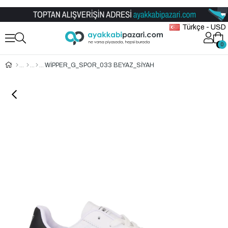
Toptan Ayakkabı Satış Mağazası
Türkçe - USD
0
0
WİPPER_G_SPOR_033 BEYAZ_SİYAH