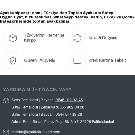
Ayakkabipazari.com | Türkiye’den Toptan Ayakkabı Satışı
Uygun fiyat, hızlı teslimat, WhatsApp destek. Kadın, Erkek ve Çocuk
kategorilerinde toptan ayakkabılar.
Türkiye’nin Her Yerine
İptal & Değişim
Kargo
Güvenli Alışveriş
Kredi Kartına Taksit
YARDIMA MI İHTİYACIN VAR?
Satış Temsilcisi | Baycan :
0545 102 93 45
Satış Temsilcisi | Zekariya :
0555 962 34 66
Satış Temsilcisi | Baycan :
0544 547 19 29
Adres: Emin Sinan, Pertev Paşa Sk. No:7, 34126 Fatih/İstanbul
iletisim@ayakkabipazari.com