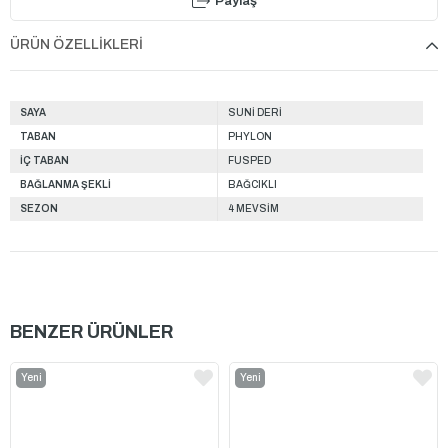
Paylaş
ÜRÜN ÖZELLIKLERI
SAYA
SUNİ DERİ
TABAN
PHYLON
İÇ TABAN
FUSPED
BAĞLANMA ŞEKLİ
BAĞCIKLI
SEZON
4 MEVSİM
BENZER ÜRÜNLER
Yeni
Yeni
Ürün
Ürün