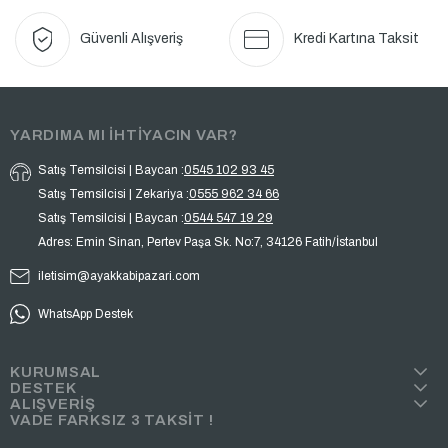
Güvenli Alışveriş
Kredi Kartına Taksit
YARDIMA MI İHTİYACIN VAR?
Satış Temsilcisi | Baycan :
0545 102 93 45
Satış Temsilcisi | Zekariya :
0555 962 34 66
Satış Temsilcisi | Baycan :
0544 547 19 29
Adres: Emin Sinan, Pertev Paşa Sk. No:7, 34126 Fatih/İstanbul
iletisim@ayakkabipazari.com
WhatsApp Destek
KURUMSAL
DESTEK
ALIŞVERİŞ
VADE FARKSIZ 3 TAKSİT !