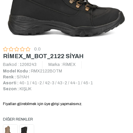
0.0
RİMEX_M_BOT_2122 SİYAH
Barkod
:
1206243
Marka
:
RİMEX
Model Kodu :
RMX2122BOTM
Renk :
SİYAH
Asorti :
40-1 / 41-2 / 42-3 / 43-2 / 44-1 / 45-1
Sezon :
KIŞLIK
Fiyatları görebilmek için üye girişi yapmalısınız.