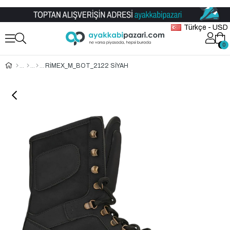
Toptan Ayakkabı Satış Mağazası
Türkçe - USD
0
0
RİMEX_M_BOT_2122 SİYAH