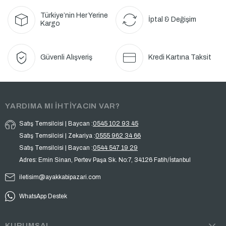
Türkiye’nin Her Yerine
İptal & Değişim
Kargo
Güvenli Alışveriş
Kredi Kartına Taksit
YARDIMA MI İHTİYACIN VAR?
Satış Temsilcisi | Baycan :
0545 102 93 45
Satış Temsilcisi | Zekariya :
0555 962 34 66
Satış Temsilcisi | Baycan :
0544 547 19 29
Adres: Emin Sinan, Pertev Paşa Sk. No:7, 34126 Fatih/İstanbul
iletisim@ayakkabipazari.com
WhatsApp Destek
KURUMSAL