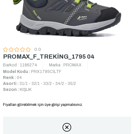
0.0
PROMAX_F_TREKİNG_1795 04
Barkod
:
1186274
Marka
:
PROMAX
Model Kodu :
PRX1795CİLTF
Renk :
04
Asorti :
31/1 - 32/1 - 33/2 - 34/2 - 35/2
Sezon :
KIŞLIK
Fiyatları görebilmek için üye girişi yapmalısınız.