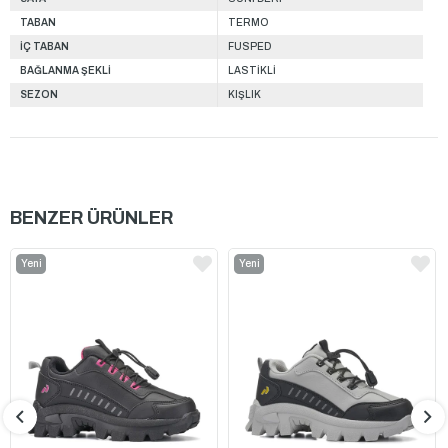
TABAN
TERMO
İÇ TABAN
FUSPED
BAĞLANMA ŞEKLİ
LASTİKLİ
SEZON
KIŞLIK
BENZER ÜRÜNLER
Yeni
Yeni
Ürün
Ürün