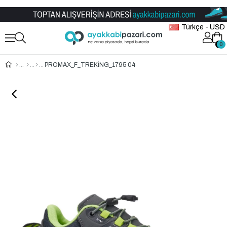
Toptan Ayakkabı Satış Mağazası
Türkçe - USD
0
0
PROMAX_F_TREKİNG_1795 04