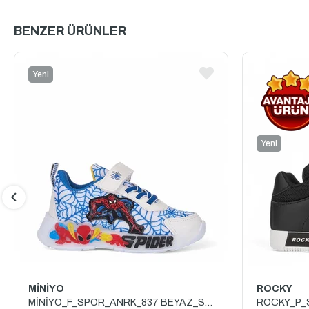
BENZER ÜRÜNLER
Yeni
Ürün
Yeni
Ürün
MİNİYO
ROCKY
MİNİYO_F_SPOR_ANRK_837 BEYAZ_SAKS