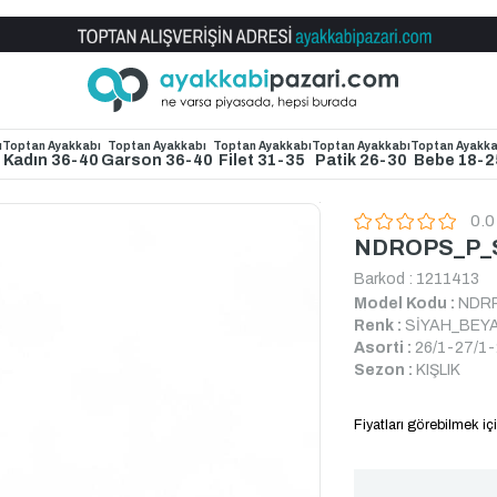
Toptan Ayakkabı Satış Mağazası
ı
Toptan Ayakkabı
Toptan Ayakkabı
Toptan Ayakkabı
Toptan Ayakkabı
Toptan Ayakka
4
Kadın 36-40
Garson 36-40
Filet 31-35
Patik 26-30
Bebe 18-2
0.0
NDROPS_P_S
Barkod
:
1211413
Model Kodu :
NDRP
Renk :
SİYAH_BEY
Asorti :
26/1-27/1-
Sezon :
KIŞLIK
Fiyatları görebilmek içi