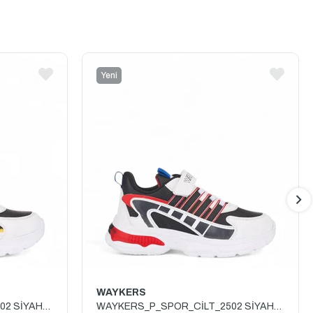
Yeni
Ürün
WAYKERS
WAYKERS_P_SPOR_CİLT_2502 SİYAH_SARI_BEYAZ
WAYKERS_P_SPOR_CİLT_2502 SİYAH_KIRMIZI_BEYAZ