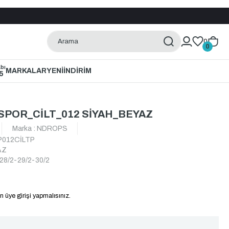
0
0
bı
MARKALAR
YENİ
İNDİRİM
5
POR_CİLT_012 SİYAH_BEYAZ
Marka
:
NDROPS
012CİLTP
AZ
28/2-29/2-30/2
n üye girişi yapmalısınız.