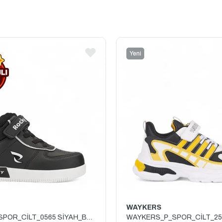
Yeni
Ürün
WAYKERS
ROCKY_P_SPOR_CİLT_0565 SİYAH_BEYAZ