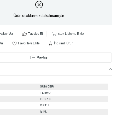
Ürün stoklarımızda kalmamıştır.
Haber Ver
Tavsiye Et
İstek Listeme Ekle
Ver
Favorilere Ekle
İndirimli Ürün
Paylaş
SUNİ DERİ
TERMO
FUSPED
CIRTLI
IŞIKLI