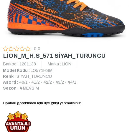
0.0
LİON_M_H.S_571 SİYAH_TURUNCU
Barkod
:
1201138
Marka
:
LİON
Model Kodu :
LO571HSM
Renk :
SİYAH_TURUNCU
Asorti :
40/1 - 41/2 - 42/2 - 43/2 - 44/1
Sezon :
4 MEVSİM
Fiyatları görebilmek için üye girişi yapmalısınız.