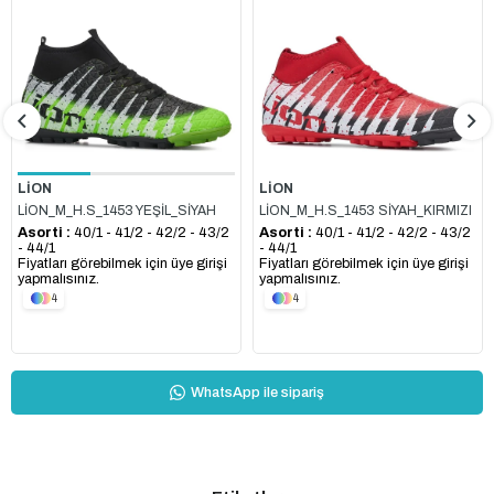
Ürün
Ürün
LİON
LİON
LİON_M_H.S_1453 YEŞİL_SİYAH
LİON_M_H.S_1453 SİYAH_KIRMIZI
Asorti :
40/1 - 41/2 - 42/2 - 43/2
Asorti :
40/1 - 41/2 - 42/2 - 43/2
- 44/1
- 44/1
Fiyatları görebilmek için üye girişi
Fiyatları görebilmek için üye girişi
yapmalısınız.
yapmalısınız.
4
4
WhatsApp ile sipariş