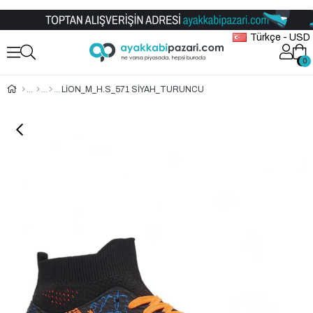
Toptan Ayakkabı Satış Mağazası
Türkçe - USD
0
0
LİON_M_H.S_571 SİYAH_TURUNCU