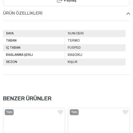
Paylaş
ÜRÜN ÖZELLIKLERI
SAYA
SUNİ DERİ
TABAN
TERMO
İÇ TABAN
FUSPED
BAĞLANMA ŞEKLİ
BAĞCIKLI
SEZON
KIŞLIK
BENZER ÜRÜNLER
Yeni
Yeni
Ürün
Ürün