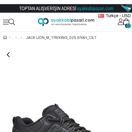
Toptan Ayakkabı Satış Mağazası
Türkçe - USD
0
0
JACK LİON_M_TREKİNG_025 SİYAH_CİLT