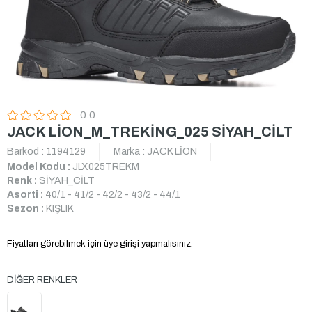
0.0
JACK LİON_M_TREKİNG_025 SİYAH_CİLT
Barkod
:
1194129
Marka
:
JACK LİON
Model Kodu :
JLX025TREKM
Renk :
SİYAH_CİLT
Asorti :
40/1 - 41/2 - 42/2 - 43/2 - 44/1
Sezon :
KIŞLIK
Fiyatları görebilmek için üye girişi yapmalısınız.