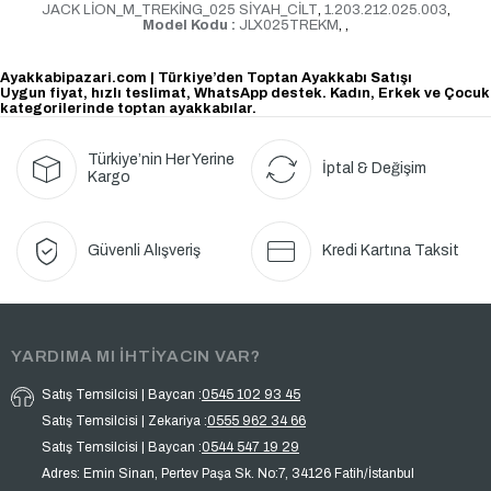
JACK LİON_M_TREKİNG_025 SİYAH_CİLT
,
1.203.212.025.003
,
Model Kodu :
JLX025TREKM
,
,
Ayakkabipazari.com | Türkiye’den Toptan Ayakkabı Satışı
Uygun fiyat, hızlı teslimat, WhatsApp destek. Kadın, Erkek ve Çocuk
kategorilerinde toptan ayakkabılar.
Türkiye’nin Her Yerine
İptal & Değişim
Kargo
Güvenli Alışveriş
Kredi Kartına Taksit
YARDIMA MI İHTİYACIN VAR?
Satış Temsilcisi | Baycan :
0545 102 93 45
Satış Temsilcisi | Zekariya :
0555 962 34 66
Satış Temsilcisi | Baycan :
0544 547 19 29
Adres: Emin Sinan, Pertev Paşa Sk. No:7, 34126 Fatih/İstanbul