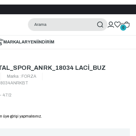
0
0
bı
MARKALAR
YENİ
İNDİRİM
5
TAL_SPOR_ANRK_18034 LACİ_BUZ
Marka
:
FORZA
8034ANRKBT
- 47/2
n üye girişi yapmalısınız.