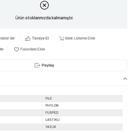
Ürün stoklarımızda kalmamıştır.
Haber Ver
Tavsiye Et
İstek Listeme Ekle
Ver
Favorilere Ekle
Paylaş
FİLE
PHYLON
FUSPED
LASTİKLİ
YAZLIK