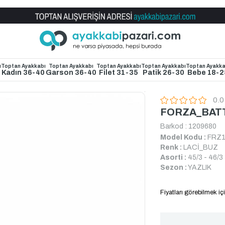
Toptan Ayakkabı Satış Mağazası
ı
Toptan Ayakkabı
Toptan Ayakkabı
Toptan Ayakkabı
Toptan Ayakkabı
Toptan Ayakka
4
Kadın 36-40
Garson 36-40
Filet 31-35
Patik 26-30
Bebe 18-2
0.0
FORZA_BAT
Barkod
:
1209680
Model Kodu :
FRZ1
Renk :
LACİ_BUZ
Asorti :
45/3 - 46/3 
Sezon :
YAZLIK
Fiyatları görebilmek içi