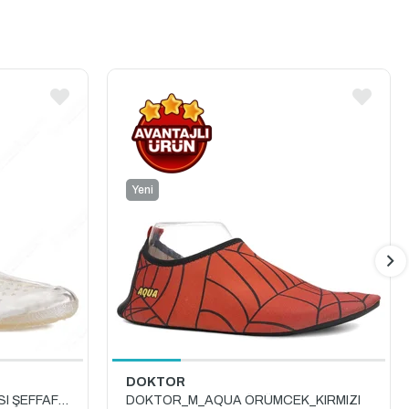
Yeni
Ürün
DOKTOR
YALNIZ_M_DENİZ_AYAKKABISI ŞEFFAF_40-44_NO
DOKTOR_M_AQUA ÖRÜMCEK_KIRMIZI