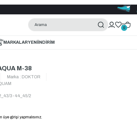
0
0
bı
MARKALAR
YENİ
İNDİRİM
5
AQUA M-38
Marka
:
DOKTOR
QUAM
2_43/3-44_45/2
n üye girişi yapmalısınız.