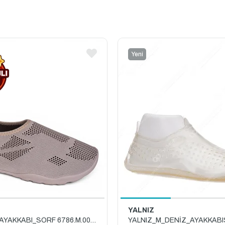
Yeni
Ürün
YALNIZ
AKINAL_M_AYAKKABI_SÖRF 6786.M.0000 CAMEL_KAHVE