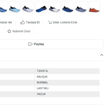
Haber Ver
Tavsiye Et
İstek Listeme Ekle
İndirimli Ürün
Paylaş
TEKSTİL
KAUÇUK
NORMAL
LASTİKLİ
YAZLIK