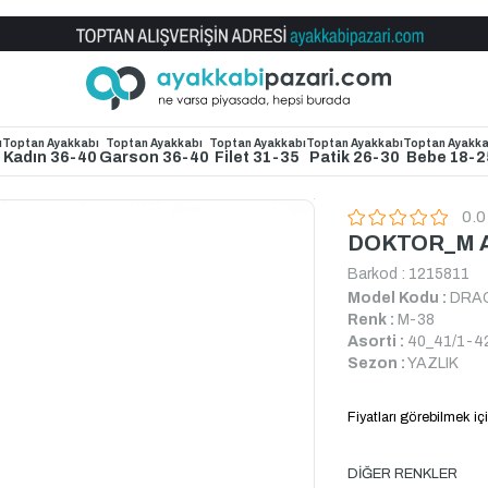
Toptan Ayakkabı Satış Mağazası
ı
Toptan Ayakkabı
Toptan Ayakkabı
Toptan Ayakkabı
Toptan Ayakkabı
Toptan Ayakka
4
Kadın 36-40
Garson 36-40
Filet 31-35
Patik 26-30
Bebe 18-2
0.0
DOKTOR_M 
Barkod
:
1215811
Model Kodu :
DRA
Renk :
M-38
Asorti :
40_41/1-4
Sezon :
YAZLIK
Fiyatları görebilmek içi