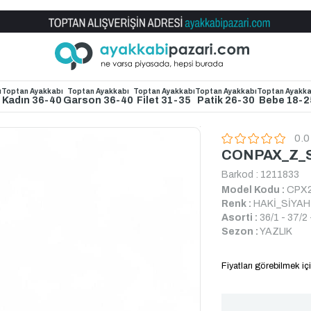
Toptan Ayakkabı Satış Mağazası
ı
Toptan Ayakkabı
Toptan Ayakkabı
Toptan Ayakkabı
Toptan Ayakkabı
Toptan Ayakka
4
Kadın 36-40
Garson 36-40
Filet 31-35
Patik 26-30
Bebe 18-2
0.0
CONPAX_Z_S
Barkod
:
1211833
Model Kodu :
CPX
Renk :
HAKİ_SİYAH
Asorti :
36/1 - 37/2 
Sezon :
YAZLIK
Fiyatları görebilmek içi