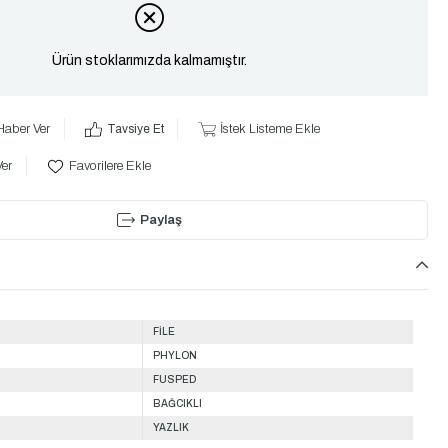
Ürün stoklarımızda kalmamıştır.
Haber Ver
Tavsiye Et
İstek Listeme Ekle
Ver
Favorilere Ekle
Paylaş
FİLE
PHYLON
FUSPED
BAĞCIKLI
YAZLIK