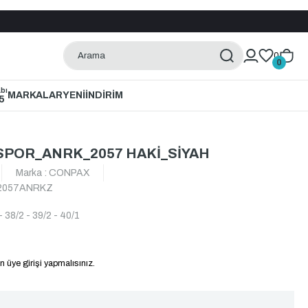
0
0
bı
MARKALAR
YENİ
İNDİRİM
5
POR_ANRK_2057 HAKİ_SİYAH
Marka
:
CONPAX
2057ANRKZ
- 38/2 - 39/2 - 40/1
n üye girişi yapmalısınız.